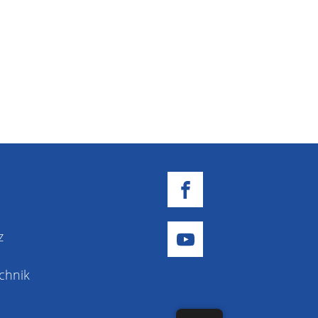
z
chnik